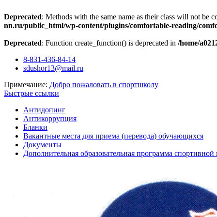
Deprecated
: Methods with the same name as their class will not be c
nn.ru/public_html/wp-content/plugins/comfortable-reading/comf
Deprecated
: Function create_function() is deprecated in
/home/a0212
Перейти
8-831-436-84-14
к
sdushor13@mail.ru
содержимому
Примечание:
Добро пожаловать в спортшколу
Быстрые ссылки
Антидопинг
Антикоррупция
Бланки
Вакантные места для приема (перевода) обучающихся
Документы
Дополнительная образовательная программа спортивной 