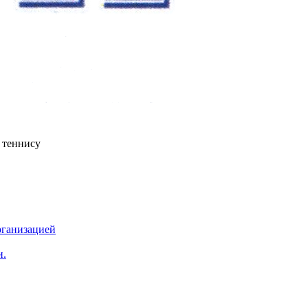
 теннису
рганизацией
и.