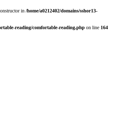
constructor in
/home/a0212402/domains/sshor13-
rtable-reading/comfortable-reading.php
on line
164