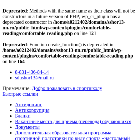
Deprecated
: Methods with the same name as their class will not be
constructors in a future version of PHP; wp_cr_plugin has a
deprecated constructor in
/home/a0212402/domains/sshor13-
nn.ru/public_html/wp-content/plugins/comfortable-
reading/comfortable-reading.php
on line
121
Deprecated
: Function create_function() is deprecated in
/home/a0212402/domains/sshor13-nn.ru/public_html/wp-
content/plugins/comfortable-reading/comfortable-reading.php
on line
164
Перейти
8-831-436-84-14
к
sdushor13@mail.ru
содержимому
Примечание:
Добро пожаловать в спортшколу
Быстрые ссылки
Антидопинг
Антикоррупция
Бланки
Вакантные места для приема (перевода) обучающихся
Документы
Дополнительная образовательная программа
спортивной подготовки по виду спорта «настольный