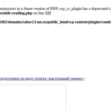
onstructors in a future version of PHP; wp_cr_plugin has a deprecated 
ortable-reading.php
on line
121
402/domains/sshor13-nn.ru/public_html/wp-content/plugins/comfo
подготовки по виду спорта «настольный теннис»