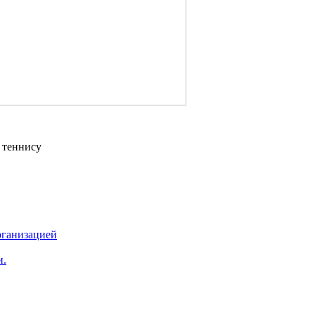
 теннису
рганизацией
и.