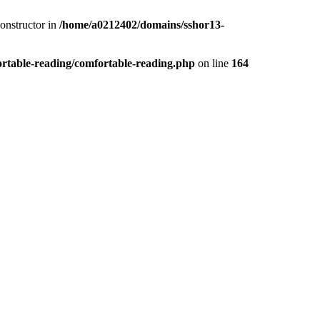
constructor in
/home/a0212402/domains/sshor13-
rtable-reading/comfortable-reading.php
on line
164