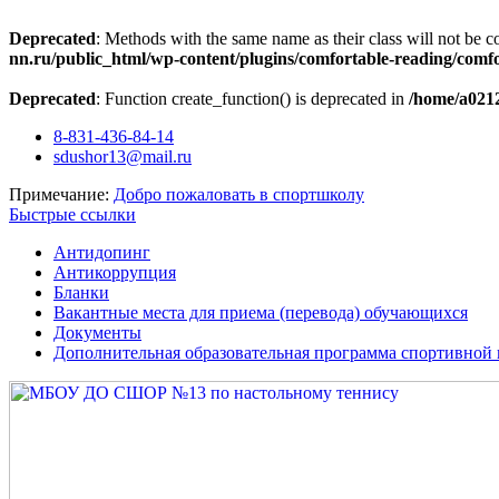
Deprecated
: Methods with the same name as their class will not be c
nn.ru/public_html/wp-content/plugins/comfortable-reading/comf
Deprecated
: Function create_function() is deprecated in
/home/a0212
Перейти
8-831-436-84-14
к
sdushor13@mail.ru
содержимому
Примечание:
Добро пожаловать в спортшколу
Быстрые ссылки
Антидопинг
Антикоррупция
Бланки
Вакантные места для приема (перевода) обучающихся
Документы
Дополнительная образовательная программа спортивной 