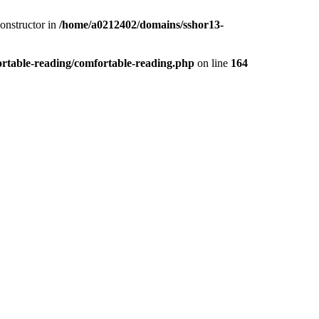
constructor in
/home/a0212402/domains/sshor13-
rtable-reading/comfortable-reading.php
on line
164