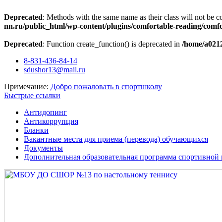
Deprecated
: Methods with the same name as their class will not be c
nn.ru/public_html/wp-content/plugins/comfortable-reading/comf
Deprecated
: Function create_function() is deprecated in
/home/a0212
Перейти
8-831-436-84-14
к
sdushor13@mail.ru
содержимому
Примечание:
Добро пожаловать в спортшколу
Быстрые ссылки
Антидопинг
Антикоррупция
Бланки
Вакантные места для приема (перевода) обучающихся
Документы
Дополнительная образовательная программа спортивной 