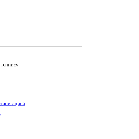
 теннису
рганизацией
и.