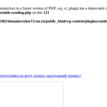
onstructors in a future version of PHP; wp_cr_plugin has a deprecated 
ortable-reading.php
on line
121
402/domains/sshor13-nn.ru/public_html/wp-content/plugins/comfo
подготовки по виду спорта «настольный теннис»