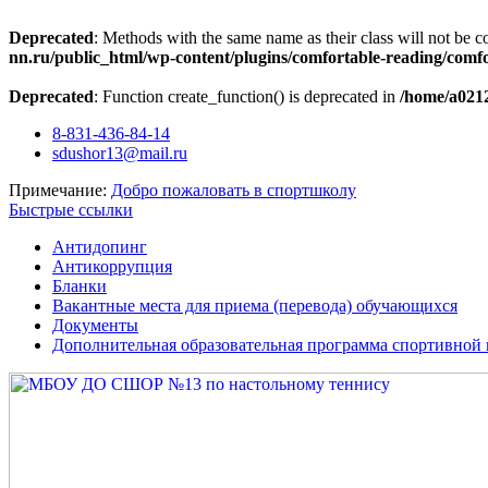
Deprecated
: Methods with the same name as their class will not be c
nn.ru/public_html/wp-content/plugins/comfortable-reading/comf
Deprecated
: Function create_function() is deprecated in
/home/a0212
Перейти
8-831-436-84-14
к
sdushor13@mail.ru
содержимому
Примечание:
Добро пожаловать в спортшколу
Быстрые ссылки
Антидопинг
Антикоррупция
Бланки
Вакантные места для приема (перевода) обучающихся
Документы
Дополнительная образовательная программа спортивной 