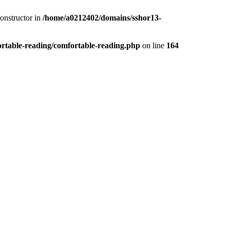
constructor in
/home/a0212402/domains/sshor13-
rtable-reading/comfortable-reading.php
on line
164