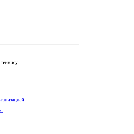
 теннису
рганизацией
и.