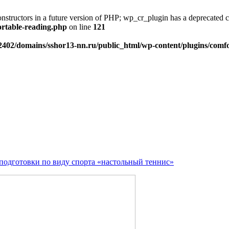
onstructors in a future version of PHP; wp_cr_plugin has a deprecated 
ortable-reading.php
on line
121
402/domains/sshor13-nn.ru/public_html/wp-content/plugins/comfo
подготовки по виду спорта «настольный теннис»