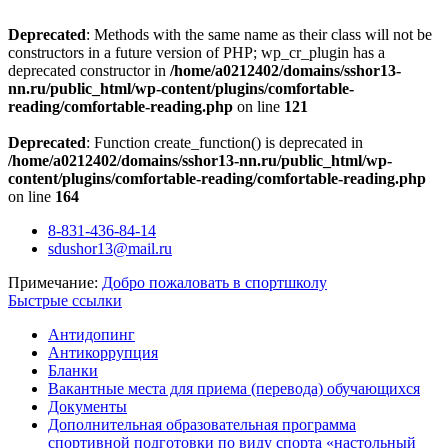
Deprecated
: Methods with the same name as their class will not be
constructors in a future version of PHP; wp_cr_plugin has a
deprecated constructor in
/home/a0212402/domains/sshor13-
nn.ru/public_html/wp-content/plugins/comfortable-
reading/comfortable-reading.php
on line
121
Deprecated
: Function create_function() is deprecated in
/home/a0212402/domains/sshor13-nn.ru/public_html/wp-
content/plugins/comfortable-reading/comfortable-reading.php
on line
164
Перейти
8-831-436-84-14
к
sdushor13@mail.ru
содержимому
Примечание:
Добро пожаловать в спортшколу
Быстрые ссылки
Антидопинг
Антикоррупция
Бланки
Вакантные места для приема (перевода) обучающихся
Документы
Дополнительная образовательная программа
спортивной подготовки по виду спорта «настольный