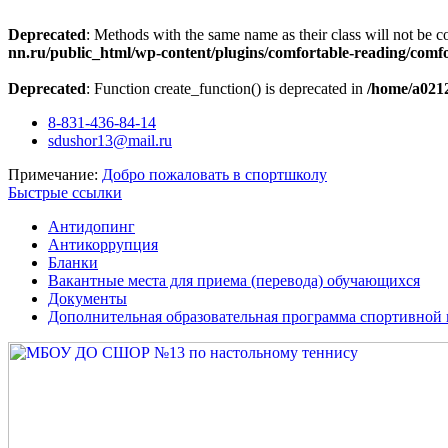
Deprecated
: Methods with the same name as their class will not be c
nn.ru/public_html/wp-content/plugins/comfortable-reading/comf
Deprecated
: Function create_function() is deprecated in
/home/a0212
Перейти
8-831-436-84-14
к
sdushor13@mail.ru
содержимому
Примечание:
Добро пожаловать в спортшколу
Быстрые ссылки
Антидопинг
Антикоррупция
Бланки
Вакантные места для приема (перевода) обучающихся
Документы
Дополнительная образовательная программа спортивной 