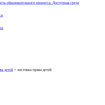
ть образовательного процесса. Доступная среда
ся
ии
ва детей
>
листовка права детей