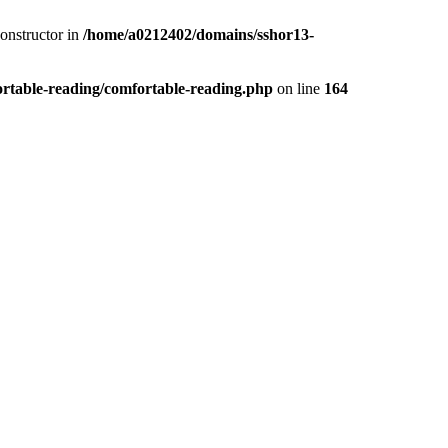
constructor in
/home/a0212402/domains/sshor13-
rtable-reading/comfortable-reading.php
on line
164