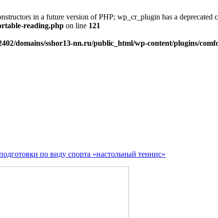
onstructors in a future version of PHP; wp_cr_plugin has a deprecated 
ortable-reading.php
on line
121
402/domains/sshor13-nn.ru/public_html/wp-content/plugins/comfo
подготовки по виду спорта «настольный теннис»