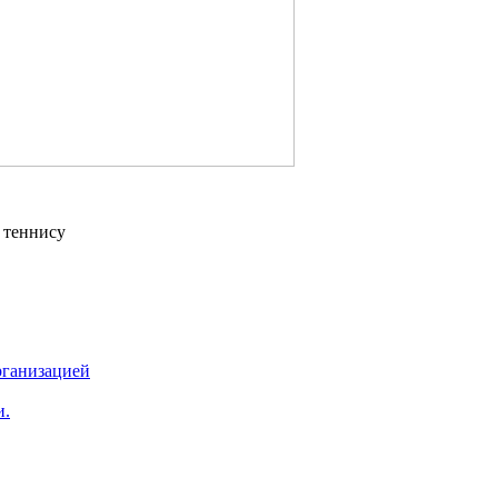
 теннису
рганизацией
и.